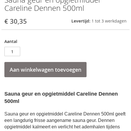
to
Careline Dennen 500ml
the
beginning
€ 30,35
Levertijd:
1 tot 3 werkdagen
of
the
images
gallery
Aantal
Aan winkelwagen toevoegen
Sauna geur en opgietmiddel Careline Dennen
500ml
Sauna geur en opgietmiddel Careline Dennen 500ml geeft
een langdurig frisse aangename sauna geur. Dennen
opgietmiddel kalmeert en verlicht het ademhalen tijdens