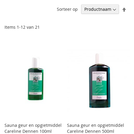
Afl
Sorteer op
sor
Items
1
-
12
van
21
Sauna geur en opgietmiddel
Sauna geur en opgietmiddel
Careline Dennen 100ml
Careline Dennen 500ml