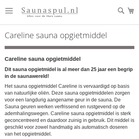
Ga
direct
Zoek
Mi
door
naar
de
Careline sauna opgietmiddel
inhoud
Careline sauna opgietmiddel
Dit sauna opgietmidel is al meer dan 25 jaar een begrip
in de saunawereld!
Het sauna opgietmiddel Careline is vervaardigd op basis
van natuurlijke oliën. Deze sauna opgietmiddelen zorgen
voor een langdurig aangename geur in de sauna. De
Sauna geuren werken verfrissend en rustgevend op de
ademhalingswegen. Careline sauna opgietmiddel is sterk
geconcentreerd en daardoor zuinig in gebruik. Dit middel is
geschikt voor zowel handmatig als automatisch doseren
van het opgietmiddel.