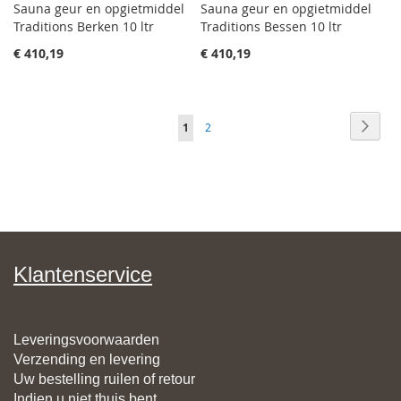
Sauna geur en opgietmiddel
Sauna geur en opgietmiddel
Traditions Berken 10 ltr
Traditions Bessen 10 ltr
€ 410,19
€ 410,19
Pagina
Pagin
Volge
Je
Pagina
1
2
leest
momenteel
pagina
Klantenservice
Leveringsvoorwaarden
Verzending en levering
Uw bestelling ruilen of retour
Indien u niet thuis bent