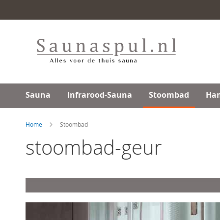
Ga
direct
door
naar
de
inhoud
Sauna
Infrarood-Sauna
Stoombad
Ha
Home
Stoombad
stoombad-geur