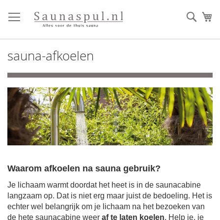
Ga
direct
Zoek
Mi
door
naar
de
sauna-afkoelen
inhoud
Waarom afkoelen na sauna gebruik?
Je lichaam warmt doordat het heet is in de saunacabine
langzaam op.
Dat is niet erg maar juist de bedoeling. Het is
echter wel belangrijk om je lichaam na het bezoeken van
de hete saunacabine weer
af te laten koelen
.
Help je, je