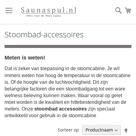
Ga
direct
Zoek
Mi
door
naar
de
Stoombad-accessoires
inhoud
Meten is weten!
Dat is zeker van toepassing in de stoomcabine. Je wil
immers weten hoe hoog de temperatuur in de stoomcabine
is. Of de hoogte van de luchtvochtigheid. Dit zijn
belangrijke factoren die een stoombadgang tot een ware
welness beleving kunnen maken.
Waar vooral op gelet
moet worden is de kwaliteit en hittebestendigheid
van de
meters. Onze
stoombad accessoires
zijn speciaal
ontwikkeld voor gebruik in de stoomcabine
Afl
Sorteer op
sor