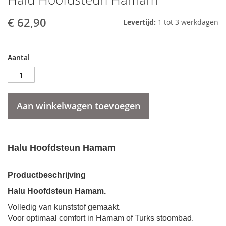
to
the
€ 62,90
Levertijd:
1 tot 3 werkdagen
beginning
of
the
Aantal
images
gallery
Aan winkelwagen toevoegen
Halu Hoofdsteun Hamam
Productbeschrijving
Halu Hoofdsteun Hamam.
Volledig van kunststof gemaakt.
Voor optimaal comfort in Hamam of Turks stoombad.