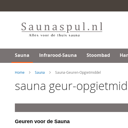
Ga
direct
door
naar
de
inhoud
Sauna
Infrarood-Sauna
Stoombad
Ha
Home
Sauna
Sauna-Geuren-Opgietmiddel
sauna geur-opgietmid
Geuren voor de
Sa
una