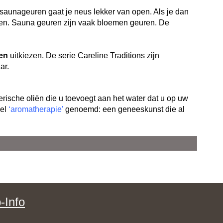
 saunageuren gaat je neus lekker van open. Als je dan
jven. Sauna
geuren
zijn vaak bloemen geuren. De
en
uitkiezen.
De serie Careline Traditions zijn
ar.
erische oliën die u toevoegt aan het water dat u op uw
wel
‘aromatherapie’
genoemd: een geneeskunst die al
-Info