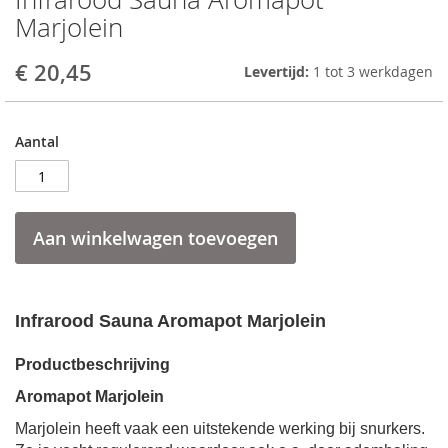
to
Marjolein
the
beginning
€ 20,45
Levertijd:
1 tot 3 werkdagen
of
the
images
gallery
Aantal
Aan winkelwagen toevoegen
Infrarood Sauna Aromapot Marjolein
Productbeschrijving
Aromapot Marjolein
Marjolein heeft vaak een uitstekende werking bij snurkers.