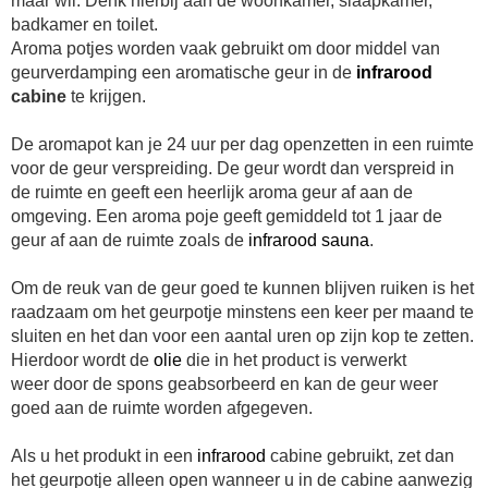
maar wil. Denk hierbij aan de woonkamer, slaapkamer,
badkamer en toilet.
Aroma potjes worden vaak gebruikt om door middel van
geurverdamping een aromatische geur in de
infrarood
cabine
te krijgen.
De aromapot kan je 24 uur per dag openzetten in een ruimte
voor de geur verspreiding. De geur wordt dan verspreid in
de ruimte en geeft een heerlijk aroma geur af aan de
omgeving. Een aroma poje geeft gemiddeld tot 1 jaar de
geur af aan de ruimte zoals de
infrarood
sauna
.
Om de reuk van de geur goed te kunnen blijven ruiken is het
raadzaam om het geurpotje minstens een keer per maand te
sluiten en het dan voor een aantal uren op zijn kop te zetten.
Hierdoor wordt de
olie
die in het product is verwerkt
weer door de spons geabsorbeerd en kan de geur weer
goed aan de ruimte worden afgegeven.
Als u het produkt in een
infrarood
cabine gebruikt, zet dan
het geurpotje alleen open wanneer u in de cabine aanwezig