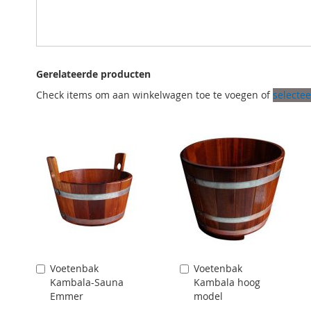
Gerelateerde producten
Check items om aan winkelwagen toe te voegen of
selectee
Voetenbak
Voetenbak
Aan
Aan
Kambala-Sauna
Kambala hoog
winkelwagen
winkelwagen
Emmer
model
toevoegen
toevoegen