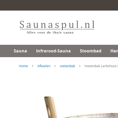
Ga
direct
door
naar
de
inhoud
Sauna
Infrarood-Sauna
Stoombad
Ha
Home
Afkoelen
voetenbak
Voetenbak Larikshout
Skip
to
the
end
of
the
images
gallery