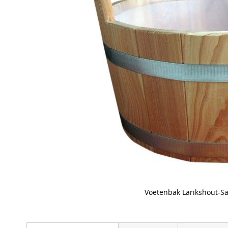
Voetenbak Larikshout-
Skip
to
the