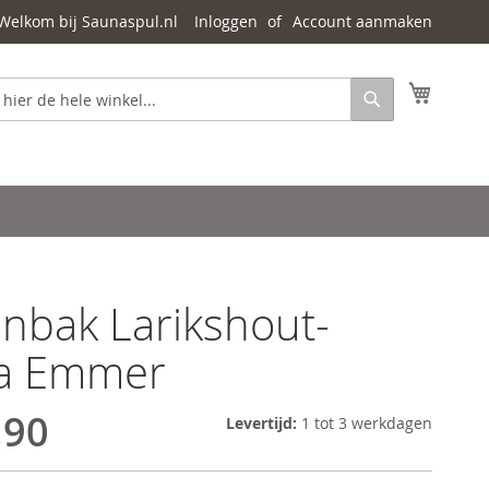
Welkom bij Saunaspul.nl
Inloggen
Account aanmaken
Mijn wi
Zoeken
nbak Larikshout-
a Emmer
,90
Levertijd:
1 tot 3 werkdagen