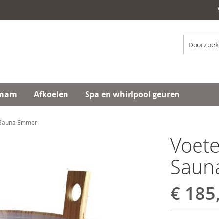
Zoeken
mam
Afkoelen
Spa en whirlpool geuren
-Sauna Emmer
Voete
Saun
€ 185