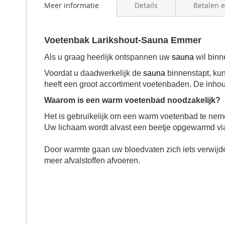
Meer informatie
Details
Betalen 
beginning
of
the
images
Voetenbak Larikshout-Sauna Emmer
gallery
Als u graag heerlijk ontspannen uw
sauna
wil binn
Voordat u daadwerkelijk de
sauna
binnenstapt, kun
heeft een groot accortiment voetenbaden. De inhoud 
Waarom is een warm voetenbad noodzakelijk?
Het is gebruikelijk om een warm voetenbad te ne
Uw lichaam wordt alvast een beetje opgewarmd vi
Door warmte gaan uw bloedvaten zich iets verwijde
meer afvalstoffen afvoeren.