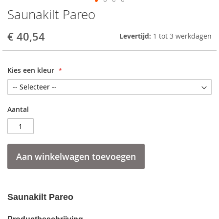
Saunakilt Pareo
Skip
to
the
€ 40,54
Levertijd:
1 tot 3 werkdagen
beginning
of
the
Kies een kleur
images
gallery
Aantal
Aan winkelwagen toevoegen
Saunakilt Pareo