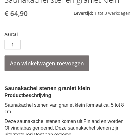
to
the
€ 64,90
Levertijd:
1 tot 3 werkdagen
beginning
of
the
Aantal
images
gallery
Aan winkelwagen toevoegen
Saunakachel stenen graniet klein
Productbeschrijving
Saunakachel stenen van graniet klein formaat ca. 5 tot 8
cm.
Deze saunakachel stenen komen uit Finland en worden
Olivindiabas genoemd. Deze
saunakachel stenen
zijn
uitermate resistent aan extreme