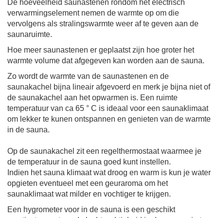
De hoeveelheid saunastenen rondom het electrisch
verwarmingselement nemen de warmte op om die
vervolgens als stralingswarmte weer af te geven aan de
saunaruimte.
Hoe meer saunastenen er geplaatst zijn hoe groter het
warmte volume dat afgegeven kan worden aan de sauna.
Zo wordt de
warmte
van de saunastenen en de
saunakachel
bijna lineair
afgevoerd
en merk je bijna niet of
de saunakachel aan het opwarmen is.
Een ruimte
temperatuur van ca
65
°
C is ideaal voor een saunaklimaat
om lekker te kunen ontspannen en
genieten van de warmte
in de sauna
.
Op de saunakachel zit een regelthermostaat waarmee je
de temperatuur in de sauna goed kunt instellen.
Indien het sauna klimaat
wat
droog en
warm is kun je water
opgieten eventueel met een geuraroma om het
saunaklimaat wat
mild
er
en vochtiger te krijgen.
Een hygrometer voor in de sauna is een geschikt