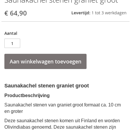
to
the
€ 64,90
Levertijd:
1 tot 3 werkdagen
beginning
of
the
Aantal
images
gallery
Aan winkelwagen toevoegen
Saunakachel stenen graniet groot
Productbeschrijving
Saunakachel stenen van graniet groot formaat ca. 10 cm
en groter
Deze
saunakachel stenen
komen uit Finland en worden
Olivindiabas genoemd. Deze
saunakachel stenen
zijn