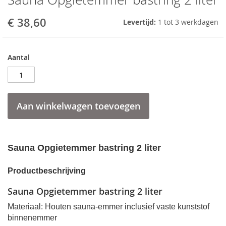
to
the
€ 38,60
Levertijd:
1 tot 3 werkdagen
beginning
of
the
Aantal
images
gallery
Aan winkelwagen toevoegen
Sauna Opgietemmer bastring 2 liter
Productbeschrijving
Sauna Opgietemmer bastring 2 liter
Materiaal: Houten sauna-emmer inclusief vaste kunststof
binnenemmer