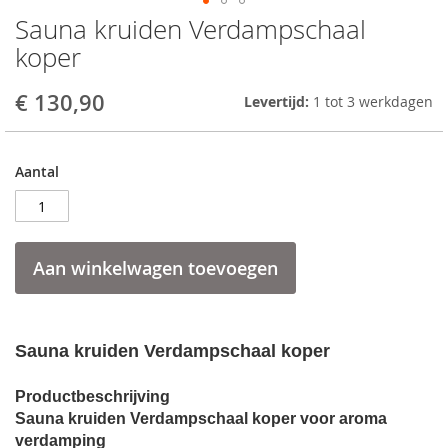
Sauna kruiden Verdampschaal
Skip
to
koper
the
beginning
€ 130,90
Levertijd:
1 tot 3 werkdagen
of
the
images
gallery
Aantal
Aan winkelwagen toevoegen
Sauna kruiden Verdampschaal koper
Productbeschrijving
Sauna kruiden Verdampschaal koper voor aroma
verdamping