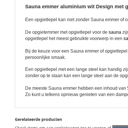
Sauna emmer aluminium wit Design met 
Een opgietlepel kan niet zonder Sauna emmer of op
De opgietemmer met opgietlepel voor de
sauna
zij
opgietlepel het meest gebruikte voorwerp in een
s
Bij de keuze voor een Sauna emmer of opgietlepel a
persoonlijke smaak.
Een opgietlepel met een lange steel kan handig zij
zonder op te staan kan een lange steel aan de opgi
De meeste Sauna emmer hebben een inhoud van 5 l
Zo kunt u telkens opnieuw genieten van een dam
Gerelateerde producten
Check items om aan winkelwagen toe te voegen of
selectee