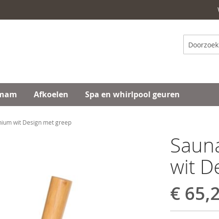
Zoeken
mam
Afkoelen
Spa en whirlpool geuren
ium wit Design met greep
Saun
wit D
€ 65,