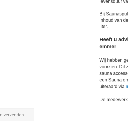
levensduur va
Bij Saunaspul
inhoud van de
liter.
Heeft u adv
emmer
.
Wij hebben g
voorzien. Dit 
sauna accesso
een
Sauna e
uiteraard via
m
De medewerker
en verzenden