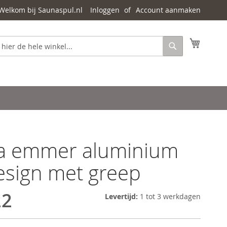
Welkom bij Saunaspul.nl
Inloggen
Account aanmaken
Mijn wi
Zoeken
a emmer aluminium
esign met greep
22
Levertijd:
1 tot 3 werkdagen