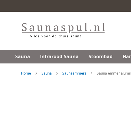
Ga
direct
door
naar
de
inhoud
Sauna
Infrarood-Sauna
Stoombad
Ha
Home
Sauna
Saunaemmers
Sauna emmer alumin
Skip
to
the
end
of
the
images
gallery