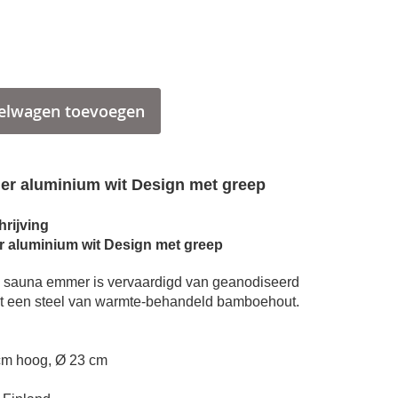
elwagen toevoegen
r aluminium wit Design met greep
rijving
 aluminium wit Design met greep
le sauna emmer is vervaardigd van geanodiseerd
t een steel van warmte-behandeld bamboehout.
cm hoog, Ø 23 cm