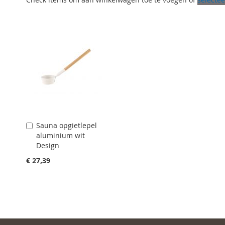
Sauna opgietlepel
Aan
aluminium wit
winkelwagen
Design
toevoegen
€ 27,39