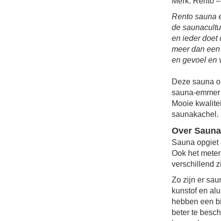
Merk: Rento –
Rento sauna 
de saunacultu
en ieder doet
meer dan een 
en gevoel en 
Deze sauna o
sauna-emmer i
Mooie kwalite
saunakachel.
Over Saun
Sauna opgiet e
Ook het mete
verschillend zi
Zo zijn er sa
kunstof en al
hebben een bi
beter te besc