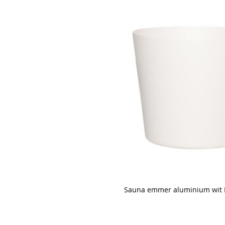
Sauna emmer aluminium wit 
Skip
to
the