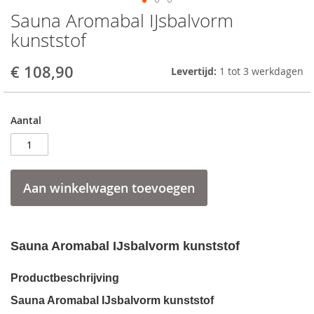
Sauna Aromabal IJsbalvorm
Skip
to
kunststof
the
beginning
€ 108,90
Levertijd:
1 tot 3 werkdagen
of
the
images
gallery
Aantal
Aan winkelwagen toevoegen
Sauna Aromabal IJsbalvorm kunststof
Productbeschrijving
Sauna Aromabal IJsbalvorm kunststof