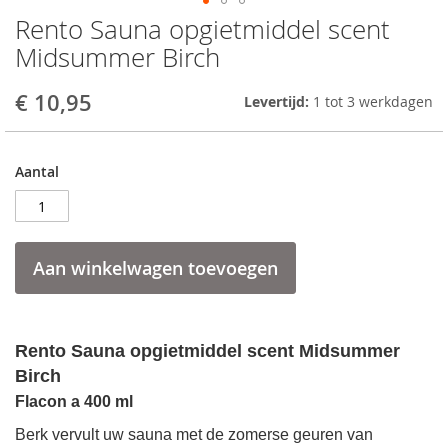
Rento Sauna opgietmiddel scent
Skip
to
Midsummer Birch
the
beginning
€ 10,95
Levertijd:
1 tot 3 werkdagen
of
the
images
gallery
Aantal
Aan winkelwagen toevoegen
Rento Sauna opgietmiddel scent Midsummer
Birch
Flacon a 400 ml
Berk vervult uw sauna met de zomerse geuren van