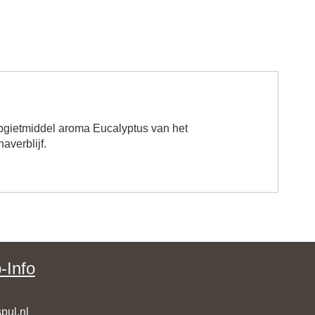
opgietmiddel aroma Eucalyptus van het
verblijf.
-Info
pul.nl