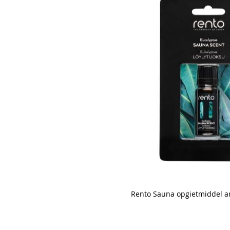
Rento Sauna opgietmiddel a
Skip
to
the