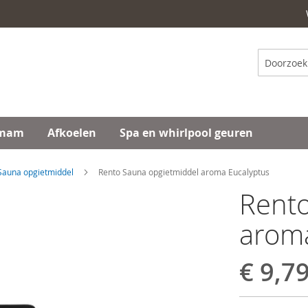
Zoeken
mam
Afkoelen
Spa en whirlpool geuren
Sauna opgietmiddel
Rento Sauna opgietmiddel aroma Eucalyptus
Rento
aroma
€ 9,7