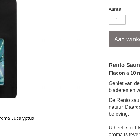
Aantal
Aan wink
Rento Saun
Flacon a 10 
Geniet van de 
bladeren en 
De Rento saun
natuur. Daard
beleving.
roma Eucalyptus
U heeft slech
aroma is teven