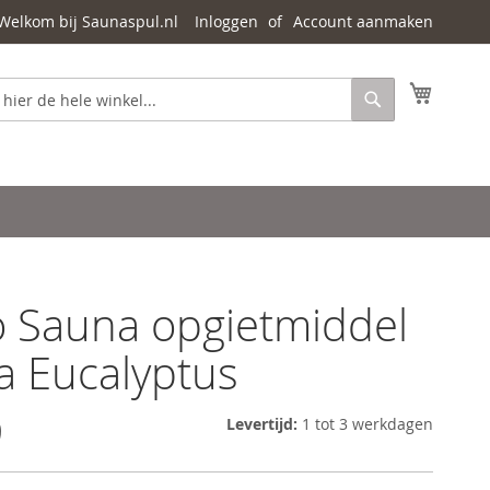
Welkom bij Saunaspul.nl
Inloggen
Account aanmaken
Mijn wi
Zoeken
 Sauna opgietmiddel
 Eucalyptus
9
Levertijd:
1 tot 3 werkdagen