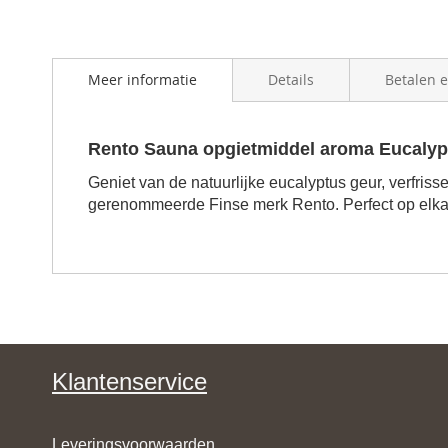
beginning
of
the
images
Meer informatie
Details
Betalen 
gallery
Rento Sauna opgietmiddel aroma Eucalyp
Geniet van de natuurlijke eucalyptus geur, verfr
gerenommeerde Finse merk Rento. Perfect op elkaa
Klantenservice
Leveringsvoorwaarden