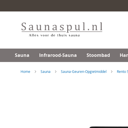
Ga
direct
door
naar
de
inhoud
Sauna
Infrarood-Sauna
Stoombad
Ha
Home
Sauna
Sauna-Geuren-Opgietmiddel
Rento 
Skip
to
the
end
of
the
images
gallery