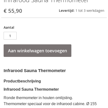
to
the
€ 55,90
Levertijd:
1 tot 3 werkdagen
beginning
of
the
Aantal
images
gallery
Aan winkelwagen toevoegen
Infrarood Sauna Thermometer
Productbeschrijving
Infrarood Sauna Thermometer
Ronde thermometer in houten omlijsting.
Thermometer speciaal voor de infrarood cabine. Ø 155