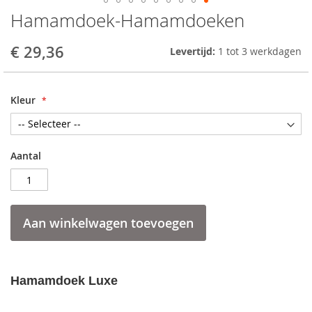
Hamamdoek-Hamamdoeken
Skip
to
the
€ 29,36
Levertijd:
1 tot 3 werkdagen
beginning
of
the
Kleur
images
gallery
Aantal
Aan winkelwagen toevoegen
Hamamdoek Luxe