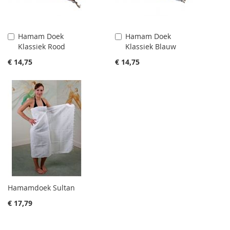
Hamam Doek
Hamam Doek
Aan
Aan
Klassiek Rood
Klassiek Blauw
winkelwagen
winkelwagen
toevoegen
toevoegen
€ 14,75
€ 14,75
Hamamdoek Sultan
€ 17,79