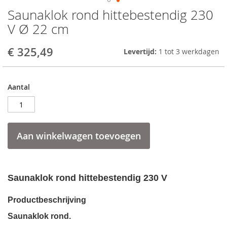
Saunaklok rond hittebestendig 230
Skip
to
V Ø 22 cm
the
beginning
€ 325,49
Levertijd:
1 tot 3 werkdagen
of
the
images
gallery
Aantal
Aan winkelwagen toevoegen
Saunaklok rond hittebestendig 230 V
Productbeschrijving
Saunaklok rond.