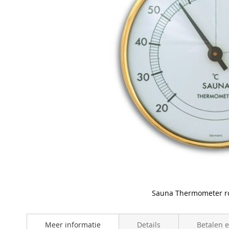
Sauna Thermometer r
Skip
to
Meer informatie
Details
Betalen 
the