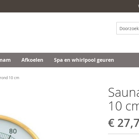
Zoeken
mam
Afkoelen
Spa en whirlpool geuren
rond 10 cm
Saun
10 c
€ 27,