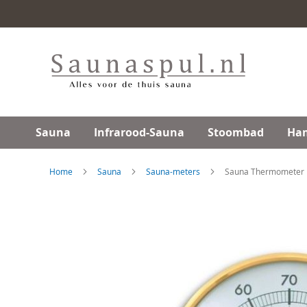
Ga
direct
door
naar
de
inhoud
Sauna
Infrarood-Sauna
Stoombad
Ha
Home
Sauna
Sauna-meters
Sauna Thermometer 
Skip
to
the
end
of
the
images
gallery