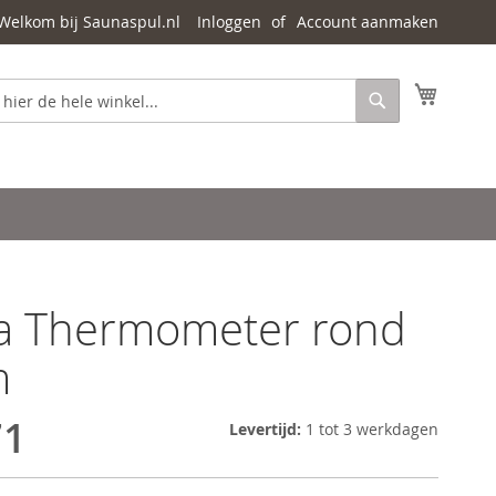
Welkom bij Saunaspul.nl
Inloggen
Account aanmaken
Mijn wi
Zoeken
a Thermometer rond
m
71
Levertijd:
1 tot 3 werkdagen