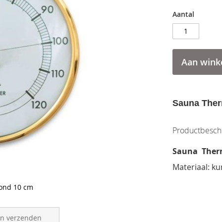
Aantal
Aan wink
Sauna Ther
Productbeschr
Sauna Ther
Materiaal: k
ond 10 cm
en verzenden