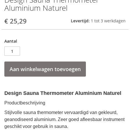
to
Aluminium Naturel
the
beginning
€ 25,29
Levertijd:
1 tot 3 werkdagen
of
the
images
gallery
Aantal
Aan winkelwagen toevoegen
Design Sauna Thermometer Aluminium Naturel
Productbeschrijving
Stijlvolle sauna thermometer vervaardigd van gekleurd,
geanodiseerd aluminium.
Zeer goed afleesbaar instrument
geschikt voor gebruik in sauna.